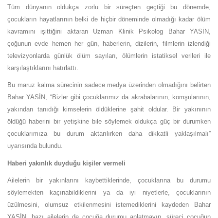
Tüm dünyanın oldukça zorlu bir süreçten geçtiği bu dönemde,
çocukların hayatlarının belki de hiçbir döneminde olmadığı kadar ölüm
kavramını işittiğini aktaran Uzman Klinik Psikolog Bahar YASİN,
çoğunun evde hemen her gün, haberlerin, dizilerin, filmlerin izlendiği
televizyonlarda günlük ölüm sayıları, ölümlerin istatiksel verileri ile
karşılaştıklarını hatırlattı.
Bu maruz kalma sürecinin sadece medya üzerinden olmadığını belirten
Bahar YASİN, “Bizler gibi çocuklarımız da akrabalarının, komşularının,
yakından tanıdığı kimselerin öldüklerine şahit oldular. Bir yakınının
öldüğü haberini bir yetişkine bile söylemek oldukça güç bir durumken
çocuklarımıza bu durum aktarılırken daha dikkatli yaklaşılmalı”
uyarısında bulundu.
Haberi yakınlık duyduğu kişiler vermeli
Ailelerin bir yakınlarını kaybettiklerinde, çocuklarına bu durumu
söylemekten kaçınabildiklerini ya da iyi niyetlerle, çocuklarının
üzülmesini, olumsuz etkilenmesini istemediklerini kaydeden Bahar
YASİN, bazı ailelerin de çocuğa durumu anlatmayıp, süreci çocuğun