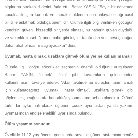
algılarına bırakabildiklerini ifade etti. Bahar YASİN, “Böyle bir dönemde
çocukla iletişim kurmak ve merak ettiklerini onun anlayabileceği basit
bir dille anlatmak oldukça önemlidir. Ölümle ilgili bilgi verilirken çocuğun
kendisini güvenli hissettiği bir yerde olması, bu haberin güven duyduğu
ve yakınlık hissettiği anne-baba gibi kişiler tarafından verilmesi çocuğun
daha rahat olmasını sağlayacaktır” dedi.
Uyumak, hasta olmak, uzaklara gitmek ölüm yerine kullanılmamalı
Ölümle ilgili doğru sözcükler seçmenin önemli olduğunu vurgulayan
Bahar YASİN, “ölmek”, “ölü” gibi kavramların çekinilmeden
kullanılmasını tavsiye ederek “Aksi takdirde bu süreçleri tanımlamak
için kullanacağınız, ‘uyumak’, ‘hasta olmak’, ‘uzaklara gitmek’ gibi
söylemler çocuğun kafa karışıklığı yaşamasına sebep olacaktır. Ölümü
farklı bir uyku hali olarak öğrenen çocuk uyumaktan ya da yakının
uyumasından endişelenebilir” uyarısında bulundu.
Ölüm yaşamın sonudur
Özellikle 11-12 yaş öncesi çocuklarda soyut düşünce sisteminin henüz