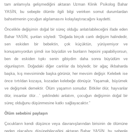
tam anlamıyla gelişmediğini aktaran Uzman Klinik Psikolog Bahar
YASİN, bu sebeple ölümle ilgili bilgi verirken somut durumlardan
bahsetmenin çocuğun algılamasını kolaylaştıracağını kaydetti.
Öncelikle değişimin doğal bir süreç olduğu anlatılabileceğini ifade eden
Bahar YASİN, şunları söyledi: “Doğada birçok canlı değişim halindedir,
sen eskiden bir bebektin, çok küçüktün, yürüyemiyor ve
konuşamıyordun şimdi ise büyüdün ve bunların hepsini yapabiliyorsun,
ben de eskiden tıpkı senin gibiydim daha sonra büyüdüm ve
olgunlaştım. Doğadaki diğer canlılar da böyledir, bir ağaç ilkbaharda
başka, kış mevsiminde başka görünür, her mevsim değişir. Kelebek ise
önce tırtıldan kozaya, kozadan kelebeğe dönüşür. Yaşamak, büyümek
ve değişmek demektir. Ölüm yaşamın sonudur. Bitkiler ölür, hayvanlar
ölür, insanlar ölür…’ şeklindeki anlatım, çocuğun değişimin doğal bir
süreç olduğunu düşünmesine katkı sağlayacaktır.”
Ölüm sebebini paylaşın
Çocukların kendi düşünce veya davranışlarından birisinin de ölümüne
neden olacağını düşünebileceğini aktaran Bahar YASİN, bu sebeple